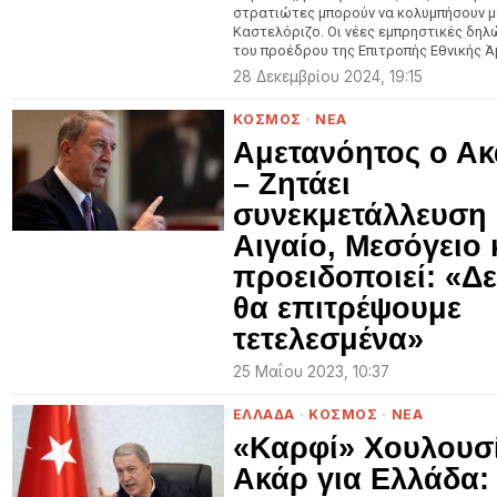
στρατιώτες μπορούν να κολυμπήσουν μ
Καστελόριζο. Οι νέες εμπρηστικές δηλ
του προέδρου της Επιτροπής Εθνικής Ά
28 Δεκεμβρίου 2024, 19:15
ΚΟΣΜΟΣ
·
ΝΕΑ
Αμετανόητος ο Α
– Ζητάει
συνεκμετάλλευση 
Αιγαίο, Μεσόγειο 
προειδοποιεί: «Δ
θα επιτρέψουμε
τετελεσμένα»
25 Μαΐου 2023, 10:37
ΕΛΛΑΔΑ
·
ΚΟΣΜΟΣ
·
ΝΕΑ
«Καρφί» Χουλουσ
Ακάρ για Ελλάδα: