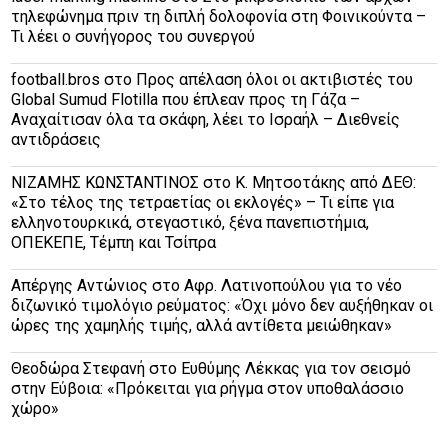
τηλεφώνημα πριν τη διπλή δολοφονία στη Φοινικούντα –
Τι λέει ο συνήγορος του συνεργού
football.bros
στο
Προς απέλαση όλοι οι ακτιβιστές του
Global Sumud Flotilla που έπλεαν προς τη Γάζα –
Αναχαίτισαν όλα τα σκάφη, λέει το Ισραήλ – Διεθνείς
αντιδράσεις
ΝΙΖΑΜΗΣ ΚΩΝΣΤΑΝΤΙΝΟΣ
στο
Κ. Μητσοτάκης από ΔΕΘ:
«Στο τέλος της τετραετίας οι εκλογές» – Τι είπε για
ελληνοτουρκικά, στεγαστικό, ξένα πανεπιστήμια,
ΟΠΕΚΕΠΕ, Τέμπη και Τσίπρα
Απέργης Αντώνιος
στο
Αφρ. Λατινοπούλου για το νέο
διζωνικό τιμολόγιο ρεύματος: «Όχι μόνο δεν αυξήθηκαν οι
ώρες της χαμηλής τιμής, αλλά αντίθετα μειώθηκαν»
Θεοδώρα Στεφανή
στο
Ευθύμης Λέκκας για τον σεισμό
στην Εύβοια: «Πρόκειται για ρήγμα στον υποθαλάσσιο
χώρο»