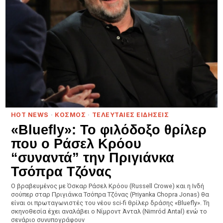
HOT NEWS
·
ΚΟΣΜΟΣ
·
ΤΕΛΕΥΤΑΙΕΣ ΕΙΔΗΣΕΙΣ
«Bluefly»: Το φιλόδοξο θρίλερ
που ο Ράσελ Κρόου
“συναντά” την Πριγιάνκα
Τσόπρα Τζόνας
Ο βραβευμένος με Όσκαρ Ράσελ Κρόου (Russell Crowe) και η Ινδή
σούπερ σταρ Πριγιάνκα Τσόπρα Τζόνας (Priyanka Chopra Jonas) θα
είναι οι πρωταγωνιστές του νέου sci-fi θρίλερ δράσης «Bluefly». Τη
σκηνοθεσία έχει αναλάβει ο Νίμροντ Άνταλ (Nimród Antal) ενώ το
σενάριο συνυπογράφουν