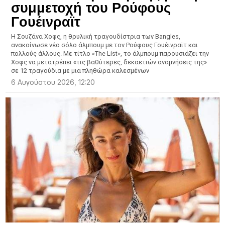
συμμετοχή του Ρούφους
Γουέινραϊτ
Η Σουζάνα Χοφς, η θρυλική τραγουδίστρια των Bangles,
ανακοίνωσε νέο σόλο άλμπουμ με τον Ρούφους Γουέινραϊτ και
πολλούς άλλους. Με τίτλο «The List», το άλμπουμ παρουσιάζει την
Χοφς να μετατρέπει «τις βαθύτερες, δεκαετιών αναμνήσεις της»
σε 12 τραγούδια με μια πληθώρα καλεσμένων
6 Αυγούστου 2026, 12:20