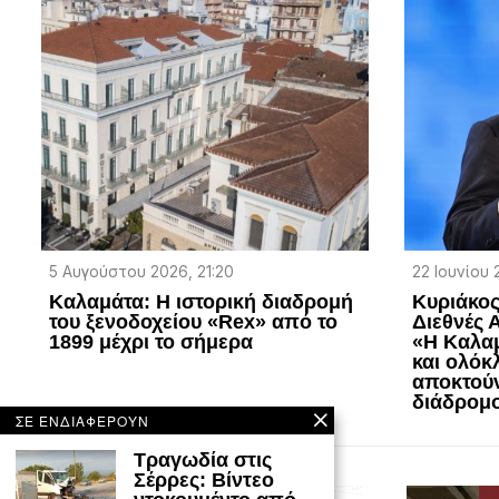
5 Αυγούστου 2026, 21:20
22 Ιουνίου 
Καλαμάτα: Η ιστορική διαδρομή
Κυριάκος
του ξενοδοχείου «Rex» από το
Διεθνές 
1899 μέχρι το σήμερα
«H Καλα
και ολόκ
αποκτούν
διάδρομο
ΣΕ ΕΝΔΙΑΦΕΡΟΥΝ
Τραγωδία στις
Σέρρες: Βίντεο