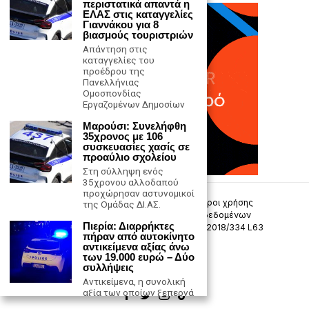
περιστατικά απαντά η
ΕΛΑΣ στις καταγγελίες
Γιαννάκου για 8
βιασμούς τουριστριών
Απάντηση στις
καταγγελίες του
προέδρου της
Πανελλήνιας
Ομοσπονδίας
Εργαζομένων Δημοσίων
Μαρούσι: Συνελήφθη
35χρονος με 106
συσκευασίες χασίς σε
προαύλιο σχολείου
Στη σύλληψη ενός
35χρονου αλλοδαπού
προχώρησαν αστυνομικοί
Επικοινωνία
Πολιτική Απορρήτου
Όροι χρήσης
της Ομάδας ΔΙ.ΑΣ.
Πολιτική προστασίας προσωπικών δεδομένων
Πιερία: Διαρρήκτες
Δήλωση συμμόρφωσης -σύσταση (ΕΕ) 2018/334 L63
πήραν από αυτοκίνητο
αντικείμενα αξίας άνω
Μ.Η.Τ. 242033
των 19.000 ευρώ – Δύο
συλλήψεις
Αντικείμενα, η συνολική
αξία των οποίων ξεπερνά
τις 19.000 ευρώ,