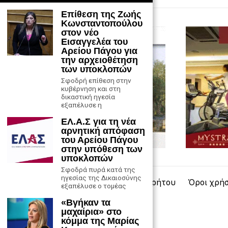
Επίθεση της Ζωής
Κωνσταντοπούλου
στον νέο
Εισαγγελέα του
Αρείου Πάγου για
την αρχειοθέτηση
των υποκλοπών
Σφοδρή επίθεση στην
κυβέρνηση και στη
δικαστική ηγεσία
εξαπέλυσε η
ΕΛ.Α.Σ για τη νέα
αρνητική απόφαση
του Αρείου Πάγου
στην υπόθεση των
υποκλοπών
Σφοδρά πυρά κατά της
ηγεσίας της Δικαιοσύνης
Επικοινωνία
Πολιτική Απορρήτου
Όροι χρή
εξαπέλυσε ο τομέας
«Βγήκαν τα
μαχαίρια» στο
κόμμα της Μαρίας