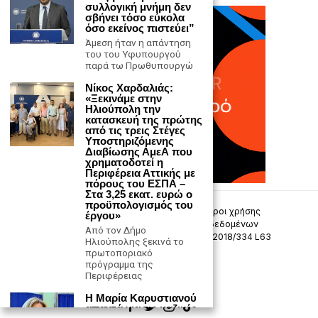
συλλογική μνήμη δεν
σβήνει τόσο εύκολα
όσο εκείνος πιστεύει”
Άμεση ήταν η απάντηση
του του Υφυπουργού
παρά τω Πρωθυπουργώ
Νίκος Χαρδαλιάς:
«Ξεκινάμε στην
Ηλιούπολη την
κατασκευή της πρώτης
από τις τρεις Στέγες
Υποστηριζόμενης
Διαβίωσης ΑμεΑ που
χρηματοδοτεί η
Περιφέρεια Αττικής με
πόρους του ΕΣΠΑ –
Στα 3,25 εκατ. ευρώ ο
προϋπολογισμός του
Επικοινωνία
Πολιτική Απορρήτου
Όροι χρήσης
έργου»
Πολιτική προστασίας προσωπικών δεδομένων
Από τον Δήμο
Δήλωση συμμόρφωσης -σύσταση (ΕΕ) 2018/334 L63
Ηλιούπολης ξεκινά το
πρωτοποριακό
πρόγραμμα της
Μ.Η.Τ. 242033
Περιφέρειας
Η Μαρία Καρυστιανού
απαντά για τις μαζικές