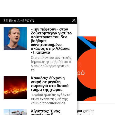
ΣΕ ΕΝΔΙΑΦΕΡΟΥΝ
«Την πέφτουν» στον
Ζούκερμπεργκ γιατί το
σούπεργιοτ του δεν
βοήθησε
ακινητοποιημένο
σκάφος στην Αλάσκα
-Τι απαντά
Στο επίκεντρο αρνητικής
δημοσιότητας βρέθηκε ο
Μαρκ Ζούκερμπεργκ και
το
Καναδάς: 80χρονη
νεκρή σε μεγάλη
πυρκαγιά στο δυτικό
τμήμα της χώρας
Γυναίκα ηλικίας ογδόντα
ετών έχασε τη ζωή της
καθώς προσπαθούσε
Αίγυπτος: Ένας
Επικοινωνία
Πολιτική Απορρήτου
Όροι χρήσης
νεκρός και 5