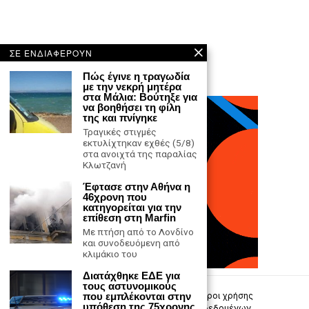
ΣΕ ΕΝΔΙΑΦΕΡΟΥΝ
Πώς έγινε η τραγωδία
με την νεκρή μητέρα
στα Μάλια: Βούτηξε για
να βοηθήσει τη φίλη
της και πνίγηκε
Τραγικές στιγμές
εκτυλίχτηκαν εχθές (5/8)
στα ανοιχτά της παραλίας
Κλωτζανή
Έφτασε στην Αθήνα η
46χρονη που
κατηγορείται για την
επίθεση στη Marfin
Με πτήση από το Λονδίνο
και συνοδευόμενη από
κλιμάκιο του
Διατάχθηκε ΕΔΕ για
τους αστυνομικούς
Επικοινωνία
Πολιτική Απορρήτου
Όροι χρήσης
που εμπλέκονται στην
υπόθεση της 75χρονης
Πολιτική προστασίας προσωπικών δεδομένων