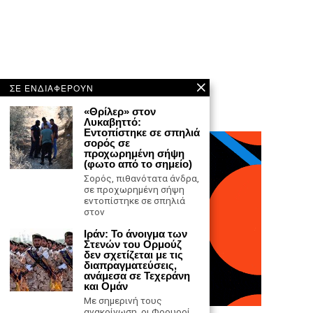
ΣΕ ΕΝΔΙΑΦΕΡΟΥΝ
«Θρίλερ» στον
Λυκαβηττό:
Εντοπίστηκε σε σπηλιά
σορός σε
προχωρημένη σήψη
(φωτο από το σημείο)
Σορός, πιθανότατα άνδρα,
σε προχωρημένη σήψη
εντοπίστηκε σε σπηλιά
στον
Ιράν: Το άνοιγμα των
Στενών του Ορμούζ
δεν σχετίζεται με τις
διαπραγματεύσεις,
ανάμεσα σε Τεχεράνη
και Ομάν
Με σημερινή τους
ανακοίνωση οι Φρουροί