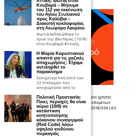
Αττική: Φωτιά στον
Κουβαρά – Μήνυμα
του 112 για εκκένωση
του Αγίου Στυλιανού
προς Καλύβια –
Διακοπή κυκλοφορίας
στη Λεωφόρο Λαυρίου
Φωτιά εκδηλώθηκε το
πρωί της Δευτέρας (10/8)
στον Κουβαρά Αττικής.
Η Μαρία Καρυστιανού
απαντά για τις μαζικές
αποχωρήσεις: Είχαμε
αντιληφθεί το
παρακίνημα
Σκληρή κριτική κατά των
22 στελεχών που
αποχώρησαν από το
Πολιτική Προστασία:
Επικοινωνία
Πολιτική Απορρήτου
Όροι χρήσης
Ποιες περιοχές θα είναι
Πολιτική προστασίας προσωπικών δεδομένων
αύριο (10/8) σε
Δήλωση συμμόρφωσης -σύσταση (ΕΕ) 2018/334 L63
κατάσταση
κινητοποίησης
κόκκινου συναγερμού
Μ.Η.Τ. 242033
(Red Code) λόγω
υψηλού κινδύνου
πυρκαγιάς