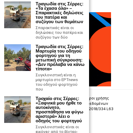
Τραγωδία στις Σέρρες:
«Τα έχασα όλα» –
Σπαρακτικές δηλώσεις
του πατέρα και
συζύγου των θυμάτων
Σπαρακτικές είναι οι
δηλώσεις του πατέρα και
συζύγου των δύο
Τραγωδία στις Σέρρες:
Μαρτυρία του οδηγού
φορτηγού για τη
μετωπική σύγκρουση:
«Δεν πρόλαβα να κάνω
τίποτα»
Συγκλονιστική είναι η
μαρτυρία στο ΕΡΤnews
του οδηγού φορτηγού
που
Επικοινωνία
Τροχαίο στις Σέρρες:
Πολιτική Απορρήτου
Όροι χρήσης
«Ξαφνικά μου ήρθε το
Πολιτική προστασίας προσωπικών δεδομένων
αυτοκίνητο,
Δήλωση συμμόρφωσης -σύσταση (ΕΕ) 2018/334 L63
προσπάθησα να φύγω
αριστερά» λέει ο
οδηγός του φορτηγού
Μ.Η.Τ. 242033
Συγκλονιστικές είναι οι
εικόνες από το βίντεο-