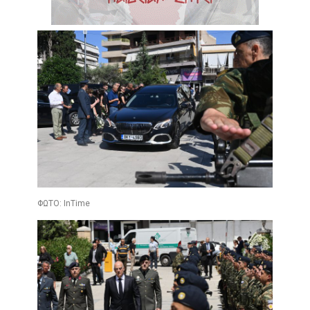
ΦΩΤΟ: InTime