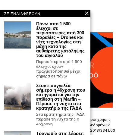
ΣΕ ΕΝΔΙΑΦΕΡΟΥΝ
Πάνω από 1.500
έλεγχοι σε
περισσότερες από 300
παραλίες – Drones και
νέες τεχνολογίες στη
μάχη κατά της
αυθαίρετης κατάληψης
του αιγιαλού
Περισσότεροι από 1.500
έλεγχοι έχουν
πραγματοποιηθεί μέχρι
σήμερα σε πάνω
Στον εισαγγελέα
σήμερα η 46χρονη που
κατηγορείται για την
επίθεση στη Marfin –
Πέρασε τη νύχτα στα
κρατητήρια της ΓΑΔΑ
Στα κρατητήρια της ΓΑΔΑ
πέρασε τη νύχτα της η
Επικοινωνία
Πολιτική Απορρήτου
Όροι χρήσης
46χρονη
Πολιτική προστασίας προσωπικών δεδομένων
Δήλωση συμμόρφωσης -σύσταση (ΕΕ) 2018/334 L63
Τραγωδία στις Σέρρες: