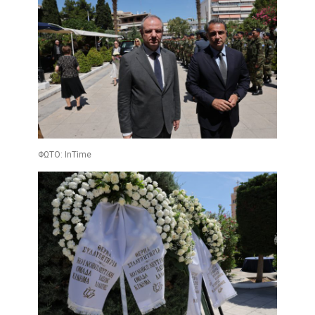
ΦΩΤΟ: InTime