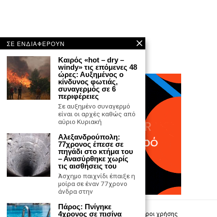
ΣΕ ΕΝΔΙΑΦΕΡΟΥΝ
Καιρός «hot – dry –
windy» τις επόμενες 48
ώρες: Αυξημένος ο
κίνδυνος φωτιάς,
συναγερμός σε 6
περιφέρειες
Σε αυξημένο συναγερμό
είναι οι αρχές καθώς από
αύριο Κυριακή
Αλεξανδρούπολη:
77χρονος έπεσε σε
πηγάδι στο κτήμα του
– Ανασύρθηκε χωρίς
τις αισθήσεις του
Άσχημο παιχνίδι έπαιξε η
μοίρα σε έναν 77χρονο
άνδρα στην
Πάρος: Πνίγηκε
4χρονος σε πισίνα
Επικοινωνία
Πολιτική Απορρήτου
Όροι χρήσης