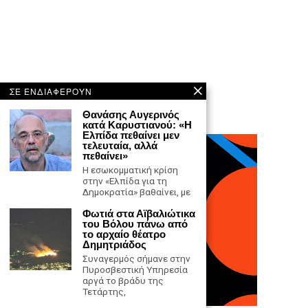
ΣΕ ΕΝΔΙΑΦΕΡΟΥΝ
Θανάσης Αυγερινός
κατά Καρυστιανού: «Η
Ελπίδα πεθαίνει μεν
τελευταία, αλλά
πεθαίνει»
Η εσωκομματική κρίση
στην «Ελπίδα για τη
Δημοκρατία» βαθαίνει, με
Φωτιά στα Αϊβαλιώτικα
του Βόλου πάνω από
το αρχαίο θέατρο
Δημητριάδος
Συναγερμός σήμανε στην
Πυροσβεστική Υπηρεσία
αργά το βράδυ της
Τετάρτης,