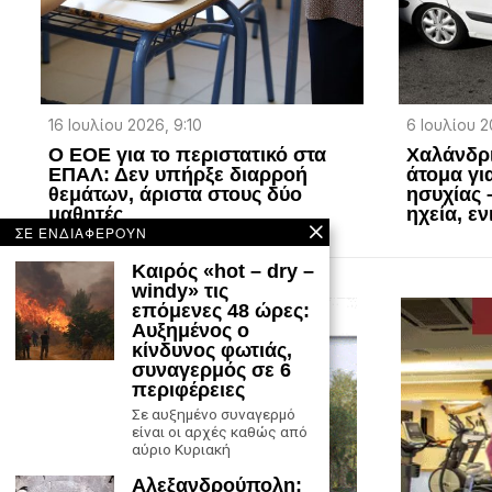
16 Ιουλίου 2026, 9:10
6 Ιουλίου 20
Ο ΕΟΕ για το περιστατικό στα
Χαλάνδρ
ΕΠΑΛ: Δεν υπήρξε διαρροή
άτομα γι
θεμάτων, άριστα στους δύο
ησυχίας 
μαθητές
ηχεία, ε
ΣΕ ΕΝΔΙΑΦΕΡΟΥΝ
Καιρός «hot – dry –
windy» τις
επόμενες 48 ώρες:
Αυξημένος ο
κίνδυνος φωτιάς,
συναγερμός σε 6
περιφέρειες
Σε αυξημένο συναγερμό
είναι οι αρχές καθώς από
αύριο Κυριακή
Αλεξανδρούπολη: