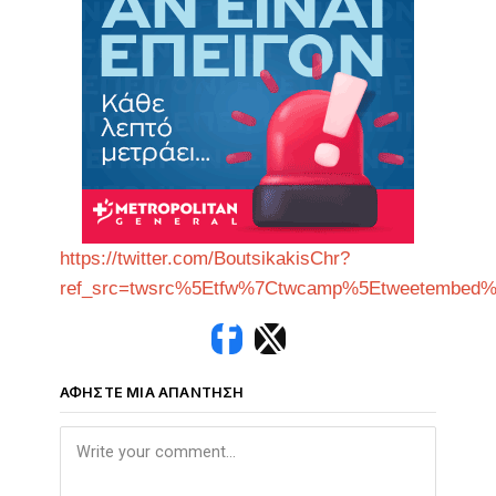
https://twitter.com/BoutsikakisChr?
ref_src=twsrc%5Etfw%7Ctwcamp%5Etweetembed%7
ΑΦΉΣΤΕ ΜΙΑ ΑΠΆΝΤΗΣΗ