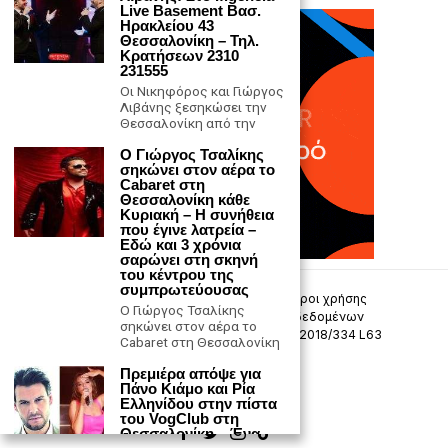
Live Basement Βασ.
Ηρακλείου 43
Θεσσαλονίκη – Τηλ.
Κρατήσεων 2310
231555
Οι Νικηφόρος και Γιώργος
Λιβάνης ξεσηκώσει την
Θεσσαλονίκη από την
Ο Γιώργος Τσαλίκης
σηκώνει στον αέρα το
Cabaret στη
Θεσσαλονίκη κάθε
Κυριακή – Η συνήθεια
που έγινε λατρεία –
Εδώ και 3 χρόνια
σαρώνει στη σκηνή
του κέντρου της
συμπρωτεύουσας
Επικοινωνία
Πολιτική Απορρήτου
Όροι χρήσης
Ο Γιώργος Τσαλίκης
Πολιτική προστασίας προσωπικών δεδομένων
σηκώνει στον αέρα το
Δήλωση συμμόρφωσης -σύσταση (ΕΕ) 2018/334 L63
Cabaret στη Θεσσαλονίκη
Πρεμιέρα απόψε για
Μ.Η.Τ. 242033
Πάνο Κιάμο και Ρία
Ελληνίδου στην πίστα
του VogClub στη
Θεσσαλονίκη – Ένα