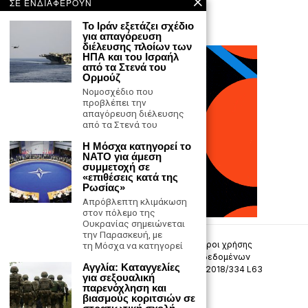
ΣΕ ΕΝΔΙΑΦΕΡΟΥΝ
Το Ιράν εξετάζει σχέδιο
για απαγόρευση
διέλευσης πλοίων των
ΗΠΑ και του Ισραήλ
από τα Στενά του
Ορμούζ
Νομοσχέδιο που
προβλέπει την
απαγόρευση διέλευσης
από τα Στενά του
Η Μόσχα κατηγορεί το
ΝΑΤΟ για άμεση
συμμετοχή σε
«επιθέσεις κατά της
Ρωσίας»
Απρόβλεπτη κλιμάκωση
στον πόλεμο της
Ουκρανίας σημειώνεται
την Παρασκευή, με
Επικοινωνία
Πολιτική Απορρήτου
Όροι χρήσης
τη Μόσχα να κατηγορεί
Πολιτική προστασίας προσωπικών δεδομένων
Αγγλία: Καταγγελίες
Δήλωση συμμόρφωσης -σύσταση (ΕΕ) 2018/334 L63
για σεξουαλική
παρενόχληση και
Μ.Η.Τ. 242033
βιασμούς κοριτσιών σε