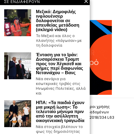
ΣΕ ΕΝΔΙΑΦΕΡΟΥΝ
Μεξικό: Δημοφιλής
ινφλουένσερ
δολοφονείται σε
απευθείας μετάδοση
(σκληρό video)
Το Μεξικό και όλος ο
πλανήτης «πάγωσαν» με
τη δολοφονία
Ένταση για το Ιράν:
Δυσαρέσκεια Τραμπ
προς τον Χέγκσεθ και
φήμες περί διαφωνίας
Νετανιάχου – Βανς
Νέα σενάρια για
εσωτερικές τριβές στις
Ηνωμένες Πολιτείες, αλλά
και
ΗΠΑ: «Τα παιδιά έχουν
Επικοινωνία
Πολιτική Απορρήτου
Όροι χρήσης
μια μικρή ίωση»: Το
τελευταίο μήνυμα πριν
Πολιτική προστασίας προσωπικών δεδομένων
από την ασύλληπτη
Δήλωση συμμόρφωσης -σύσταση (ΕΕ) 2018/334 L63
οικογενειακή τραγωδία
Νέα στοιχεία βλέπουν το
Μ.Η.Τ. 242033
φως της δημοσιότητας