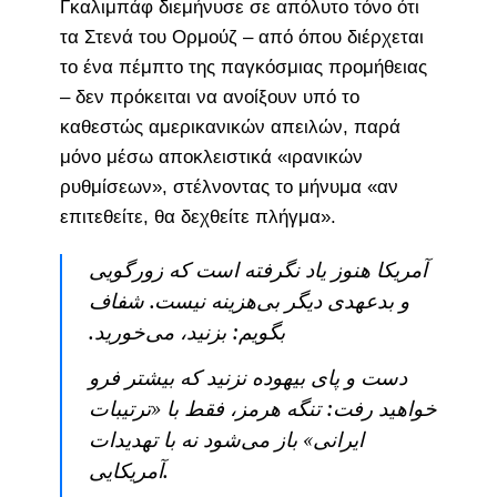
Γκαλιμπάφ διεμήνυσε σε απόλυτο τόνο ότι
τα Στενά του Ορμούζ – από όπου διέρχεται
το ένα πέμπτο της παγκόσμιας προμήθειας
– δεν πρόκειται να ανοίξουν υπό το
καθεστώς αμερικανικών απειλών, παρά
μόνο μέσω αποκλειστικά «ιρανικών
ρυθμίσεων», στέλνοντας το μήνυμα «αν
επιτεθείτε, θα δεχθείτε πλήγμα».
آمریکا هنوز یاد نگرفته است که زورگویی
و بدعهدی دیگر بی‌هزینه نیست. شفاف
بگویم: بزنید، می‌خورید.
دست و پای بیهوده نزنید که بیشتر فرو
خواهید رفت: تنگه هرمز، فقط با «ترتیبات
ایرانی» باز می‌شود نه با تهدیدات
آمریکایی.