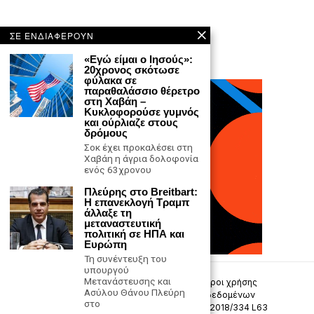
ΣΕ ΕΝΔΙΑΦΕΡΟΥΝ
«Εγώ είμαι ο Ιησούς»:
20χρονος σκότωσε
φύλακα σε
παραθαλάσσιο θέρετρο
στη Χαβάη –
Κυκλοφορούσε γυμνός
και ούρλιαζε στους
δρόμους
Σοκ έχει προκαλέσει στη
Χαβάη η άγρια δολοφονία
ενός 63χρονου
Πλεύρης στο Breitbart:
Η επανεκλογή Τραμπ
άλλαξε τη
μεταναστευτική
πολιτική σε ΗΠΑ και
Ευρώπη
Τη συνέντευξη του
υπουργού
Μετανάστευσης και
Επικοινωνία
Πολιτική Απορρήτου
Όροι χρήσης
Ασύλου Θάνου Πλεύρη
Πολιτική προστασίας προσωπικών δεδομένων
στο
Δήλωση συμμόρφωσης -σύσταση (ΕΕ) 2018/334 L63