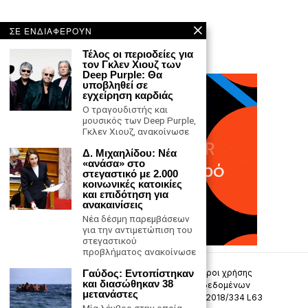
ΣΕ ΕΝΔΙΑΦΕΡΟΥΝ
Τέλος οι περιοδείες για
τον Γκλεν Χιουζ των
Deep Purple: Θα
υποβληθεί σε
εγχείρηση καρδιάς
Ο τραγουδιστής και
μουσικός των Deep Purple,
Γκλεν Χιουζ, ανακοίνωσε
Δ. Μιχαηλίδου: Νέα
«ανάσα» στο
στεγαστικό με 2.000
κοινωνικές κατοικίες
και επιδότηση για
ανακαινίσεις
Νέα δέσμη παρεμβάσεων
για την αντιμετώπιση του
στεγαστικού
προβλήματος ανακοίνωσε
Γαύδος: Εντοπίστηκαν
Επικοινωνία
Πολιτική Απορρήτου
Όροι χρήσης
και διασώθηκαν 38
Πολιτική προστασίας προσωπικών δεδομένων
μετανάστες
Δήλωση συμμόρφωσης -σύσταση (ΕΕ) 2018/334 L63