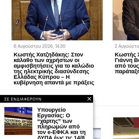
6 Αυγούστου 2026, 14:30
2 Αυγούστο
Κωστής Χατζηδάκης: Στον
Κωστής Χ
κάλαθο των αχρήστων οι
Γιάννη Β
αμφισβητήσεις για το καλώδιο
από τους
της ηλεκτρικής διασύνδεσης
παράταξ
Ελλάδας Κύπρου – Η
κυβέρνηση απαντά με πράξεις
ΣΕ ΕΝΔΙΑΦΕΡΟΥΝ
Υπουργείο
Εργασίας: Ο
“χάρτης” των
πληρωμών από
τον e-ΕΦΚΑ και τη
ΔΥΠΑ έως τις 14/8