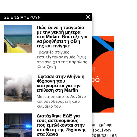
ΣΕ ΕΝΔΙΑΦΕΡΟΥΝ
Πώς έγινε η τραγωδία
με την νεκρή μητέρα
στα Μάλια: Βούτηξε για
να βοηθήσει τη φίλη
της και πνίγηκε
Τραγικές στιγμές
εκτυλίχτηκαν εχθές (5/8)
στα ανοιχτά της παραλίας
Κλωτζανή
Έφτασε στην Αθήνα η
46χρονη που
κατηγορείται για την
επίθεση στη Marfin
Με πτήση από το Λονδίνο
και συνοδευόμενη από
κλιμάκιο του
Διατάχθηκε ΕΔΕ για
τους αστυνομικούς
που εμπλέκονται στην
Επικοινωνία
Πολιτική Απορρήτου
Όροι χρήσης
υπόθεση της 75χρονης
Πολιτική προστασίας προσωπικών δεδομένων
στα Χανιά
Δήλωση συμμόρφωσης -σύσταση (ΕΕ) 2018/334 L63