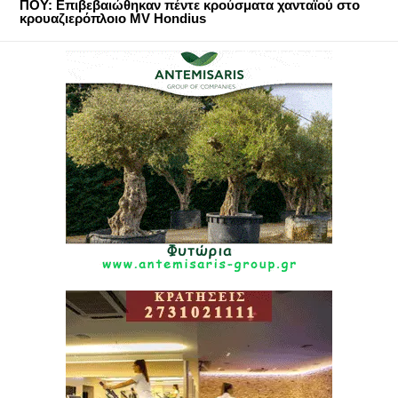
ΠΟΥ: Επιβεβαιώθηκαν πέντε κρούσματα χανταϊού στο
κρουαζιερόπλοιο MV Hondius