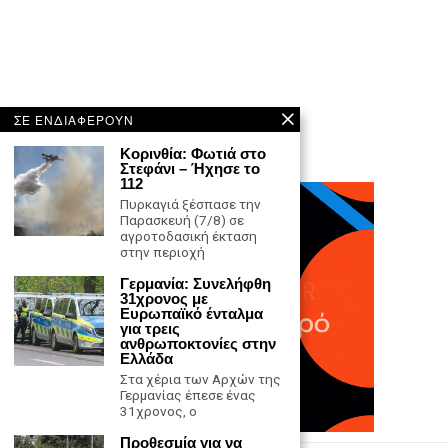
ΣΕ ΕΝΔΙΑΦΕΡΟΥΝ
Κορινθία: Φωτιά στο
Στεφάνι – Ήχησε το
112
Πυρκαγιά ξέσπασε την
Παρασκευή (7/8) σε
αγροτοδασική έκταση
στην περιοχή
Γερμανία: Συνελήφθη
31χρονος με
Ευρωπαϊκό ένταλμα
για τρεις
ανθρωποκτονίες στην
Ελλάδα
Στα χέρια των Αρχών της
Γερμανίας έπεσε ένας
31χρονος, ο
Προθεσμία για να