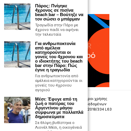
Πάρος: Πνίγηκε
4χρονος σε πισίνα
beach bar – Βούτηξε να
τον σώσει ο μπάρμαν
Τραγωδία στην Πάρο με
4χρονο παιδί να αφήνει
την τελευταία
Για ανθρωποκτονία
από αμέλεια
κατηγορούνται οι
γονείς του 4χρονου και
ο ιδιοκτήτης του beach
bar στην Πάρο: Πώς
έγινε η τραγωδία
Για ανθρωποκτονία από
αμέλεια κατηγορούνται οι
γονείς του 4χρονου
αγοριού
Μέσι: Έφυγε από τη
Επικοινωνία
Πολιτική Απορρήτου
Όροι χρήσης
ζωή ο πατέρας του
Πολιτική προστασίας προσωπικών δεδομένων
Αργεντίνου μάγου
Δήλωση συμμόρφωσης -σύσταση (ΕΕ) 2018/334 L63
σύμφωνα με πολλαπλά
δημοσιεύματα
Μ.Η.Τ. 242033
Σε θλίψη βυθίστηκε ο
Λιονέλ Μέσι, η οικογένειά