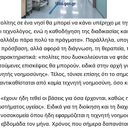
 πολίτης σε ένα νησί θα μπορεί να κάνει υπέρηχο με
ναι τεχνολόγος, ενώ η καθοδήγηση της διαδικασίας κ
α αλλάξει πάρα πολύ τα πράγματα». Παράλληλα, υπογ
 πρόσβαση, αλλά αφορά τη διάγνωση, τη θεραπεία, τ
ρακτηριστικά: «πολίτες που δυσκολεύονται να φτάσ
ούμενες επισκέψεις θα μπορούν, ειδικά στην αρχή γι
ητής νοημοσύνης». Τέλος, τόνισε επίσης ότι το σημα
αντικαθίσταται από καμία τεχνητή νοημοσύνη, όσο κι 
«έχουν ήδη τεθεί οι βάσεις για όσα έρχονται, καθώς 
ήματος υγείας». Ειδικά για τη διοίκηση και τη διαχε
οσοκομεία όπου ήδη εφαρμόζεται η τεχνητή νοημοσ
ία εβδομάδα τον μήνα. Χρόνος που σήμερα δαπανάται 