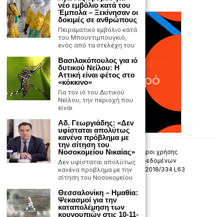
νέο εμβόλιο κατά του
Έμπολα – Ξεκίνησαν οι
δοκιμές σε ανθρώπους
Πειραματικό εμβόλιο κατά
του Μπουντιμπουγκιό,
ενός από τα στελέχη του
Βασιλακόπουλος για ιό
δυτικού Νείλου: Η
Αττική είναι φέτος στο
«κόκκινο»
Για τον ιό του Δυτικού
Νείλου, την περιοχή που
είναι
Αδ. Γεωργιάδης: «Δεν
υφίσταται απολύτως
κανένα πρόβλημα με
την σίτηση του
Νοσοκομείου Νικαίας»
Επικοινωνία
Πολιτική Απορρήτου
Όροι χρήσης
Πολιτική προστασίας προσωπικών δεδομένων
Δεν υφίσταται απολύτως
Δήλωση συμμόρφωσης -σύσταση (ΕΕ) 2018/334 L63
κανένα προβλημα με την
σίτηση του Νοσοκομείου
Μ.Η.Τ. 242033
Θεσσαλονίκη – Ημαθία:
Ψεκασμοί για την
καταπολέμηση των
κουνουπιών στις 10-11-