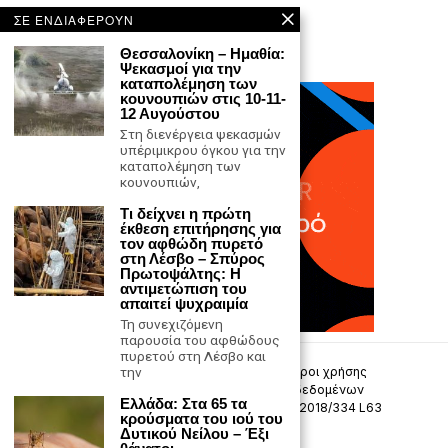
ΣΕ ΕΝΔΙΑΦΕΡΟΥΝ
Θεσσαλονίκη – Ημαθία:
Ψεκασμοί για την
καταπολέμηση των
κουνουπιών στις 10-11-
12 Αυγούστου
Στη διενέργεια ψεκασμών
υπέριμικρου όγκου για την
καταπολέμηση των
κουνουπιών,
Τι δείχνει η πρώτη
έκθεση επιτήρησης για
τον αφθώδη πυρετό
στη Λέσβο – Σπύρος
Πρωτοψάλτης: Η
αντιμετώπιση του
απαιτεί ψυχραιμία
Τη συνεχιζόμενη
παρουσία του αφθώδους
πυρετού στη Λέσβο και
Επικοινωνία
Πολιτική Απορρήτου
Όροι χρήσης
την
Πολιτική προστασίας προσωπικών δεδομένων
Ελλάδα: Στα 65 τα
Δήλωση συμμόρφωσης -σύσταση (ΕΕ) 2018/334 L63
κρούσματα του ιού του
Δυτικού Νείλου – Έξι