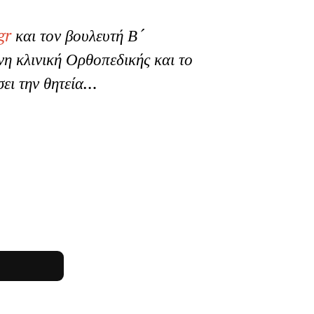
gr
και τον βουλευτή Β´
νη κλινική Ορθοπεδικής και το
σει την θητεία…