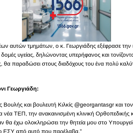
ν αυτών τμημάτων, ο κ. Γεωργιάδης εξέφρασε την ι
 δομές υγείας, δηλώνοντας υπερήφανος και τονίζον
ς, θα παραδώσει στους διαδόχους του ένα πολύ καλύ
νι Γεωργιάδη:
ης Βουλής και βουλευτή Κιλκίς @georgantasgr και τ
νέα ΤΕΠ, την ανακαινισμένη κλινική Ορθοπεδικής κα
ταν θα έχω ολοκληρώσει την θητεία μου στο Υπουργ
ρο ΕΣΥ από αυτό που παρέλαβα.”