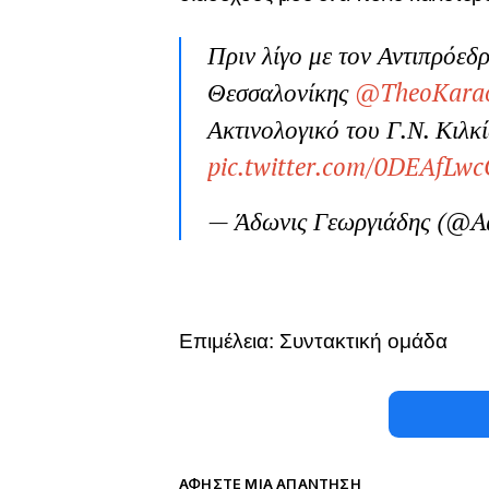
Πριν λίγο με τον Αντιπρόεδ
Θεσσαλονίκης
@TheoKarao
Ακτινολογικό του Γ.Ν. Κιλκ
pic.twitter.com/0DEAfLw
— Άδωνις Γεωργιάδης (@A
Επιμέλεια: Συντακτική ομάδα
ΑΦΉΣΤΕ ΜΙΑ ΑΠΆΝΤΗΣΗ