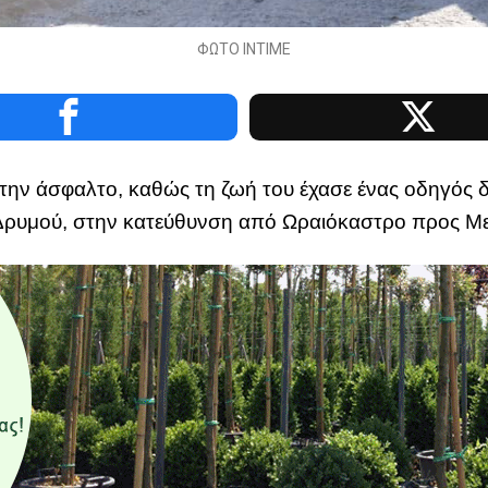
ΦΩΤΟ ΙΝΤΙΜΕ
την άσφαλτο, καθώς τη ζωή του έχασε ένας οδηγός δ
Δρυμού, στην κατεύθυνση από Ωραιόκαστρο προς Με