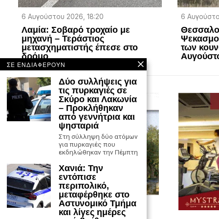
6 Αυγούστου 2026, 18:20
6 Αυγούστο
Λαμία: Σοβαρό τροχαίο με
Θεσσαλον
μηχανή – Τεράστιoς
Ψεκασμοί
μετασχηματιστής έπεσε στο
των κουν
δρόμο
Αυγούστ
ΣΕ ΕΝΔΙΑΦΕΡΟΥΝ
Δύο συλλήψεις για
τις πυρκαγιές σε
Σκύρο και Λακωνία
– Προκλήθηκαν
από γεννήτρια και
ψησταριά
Στη σύλληψη δύο ατόμων
για πυρκαγιές που
εκδηλώθηκαν την Πέμπτη
Χανιά: Την
εντόπισε
περιπολικό,
μεταφέρθηκε στο
Αστυνομικό Τμήμα
και λίγες ημέρες