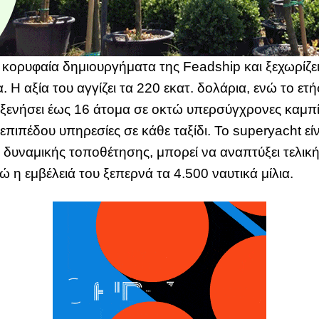
 κορυφαία δημιουργήματα της Feadship και ξεχωρίζει 
α. Η αξία του αγγίζει τα 220 εκατ. δολάρια, ενώ το ε
οξενήσει έως 16 άτομα σε οκτώ υπερσύγχρονες καμπί
πιπέδου υπηρεσίες σε κάθε ταξίδι. Το superyacht εί
δυναμικής τοποθέτησης, μπορεί να αναπτύξει τελική
ώ η εμβέλειά του ξεπερνά τα 4.500 ναυτικά μίλια.