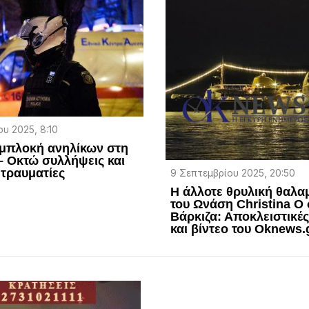
υ 2025, 8:10
υμπλοκή ανηλίκων στη
– Οκτώ συλλήψεις και
 τραυματίες
9 Σεπτεμβρίου 2025, 20:50
H άλλοτε θρυλική θαλα
του Ωνάση Christina Ο
Βάρκιζα: Αποκλειστικές
και βίντεο του Oknews.