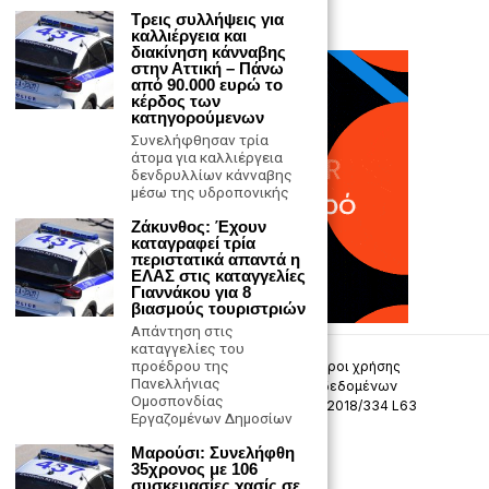
Τρεις συλλήψεις για
καλλιέργεια και
διακίνηση κάνναβης
στην Αττική – Πάνω
από 90.000 ευρώ το
κέρδος των
κατηγορούμενων
Συνελήφθησαν τρία
άτομα για καλλιέργεια
δενδρυλλίων κάνναβης
μέσω της υδροπονικής
Ζάκυνθος: Έχουν
καταγραφεί τρία
περιστατικά απαντά η
ΕΛΑΣ στις καταγγελίες
Γιαννάκου για 8
βιασμούς τουριστριών
Απάντηση στις
καταγγελίες του
προέδρου της
Επικοινωνία
Πολιτική Απορρήτου
Όροι χρήσης
Πανελλήνιας
Πολιτική προστασίας προσωπικών δεδομένων
Ομοσπονδίας
Δήλωση συμμόρφωσης -σύσταση (ΕΕ) 2018/334 L63
Εργαζομένων Δημοσίων
Μ.Η.Τ. 242033
Μαρούσι: Συνελήφθη
35χρονος με 106
συσκευασίες χασίς σε