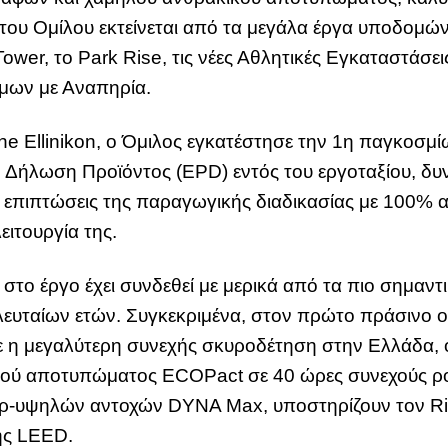
ου Ομίλου εκτείνεται από τα μεγάλα έργα υποδομών 
ower, το Park Rise, τις νέες Αθλητικές Εγκαταστάσεις
όμων με Αναπηρία.
The Ellinikon, ο Όμιλος εγκατέστησε την 1η παγκοσ
 Δήλωση Προϊόντος (EPD) εντός του εργοταξίου, δυ
ές επιπτώσεις της παραγωγικής διαδικασίας με 100
ειτουργία της.
το έργο έχει συνδεθεί με μερικά από τα πιο σημαντι
ευταίων ετών. Συγκεκριμένα, στον πρώτο πράσινο ο
ε η μεγαλύτερη συνεχής σκυροδέτηση στην Ελλάδα,
ύ αποτυπώματος ECOPact σε 40 ώρες συνεχούς ροής
ρ-υψηλών αντοχών DYNA Max, υποστηρίζουν τον Riv
ης LEED.