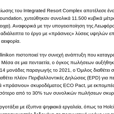
ίωσης του Integrated Resort Complex αποτέλεσε ένα
oundation, χυτεύθηκαν συνολικά 11.500 κυβικά μέτρ
τοιχα). Αναφορικά με την υπογειοποίηση της Λεωφόρ
ί αδιάλειπτα το έργο με «πράσινες» λύσεις υψηλών ε
 αειφορία.
llinikon πιστοποιεί την συνεχή ανάπτυξη που κατα
. Μέσα σε μια πενταετία, ο όγκος πωλήσεων αυξήθηκ
 14 μονάδες παραγωγής το 2021, ο Όμιλος διαθέτει 
ιαθέτει πλέον Περιβαλλοντικές Δηλώσεις (EPD) για 
ά «πράσινου» σκυροδέματος ECO Pact, με εκπομπές
σσότερο από το 30% των συνολικών πωλήσεων σκυρ
 εργοτάξια με έξυπνα ψηφιακά εργαλεία, όπως τα H