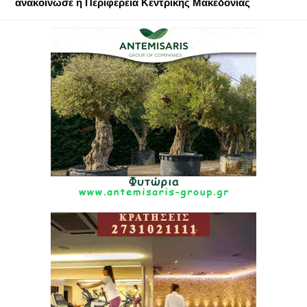
ανακοίνωσε η Περιφέρεια Κεντρικής Μακεδονίας