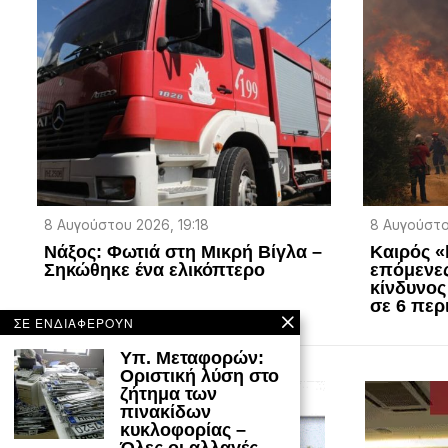
8 Αυγούστου 2026, 19:18
8 Αυγούστο
Νάξος: Φωτιά στη Μικρή Βίγλα –
Καιρός «h
Σηκώθηκε ένα ελικόπτερο
επόμενες
κίνδυνος
σε 6 περ
ΣΕ ΕΝΔΙΑΦΕΡΟΥΝ
Υπ. Μεταφορών:
Οριστική λύση στο
ζήτημα των
πινακίδων
κυκλοφορίας –