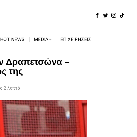
HOT NEWS
MEDIA
ΕΠΙΧΕΙΡΉΣΕΙΣ
ην Δραπετσώνα –
ος της
ς 2 λεπτά