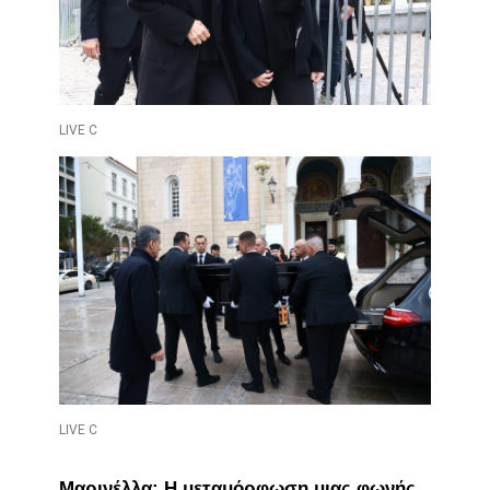
LIVE C
LIVE C
Μαρινέλλα: Η μεταμόρφωση μιας φωνής