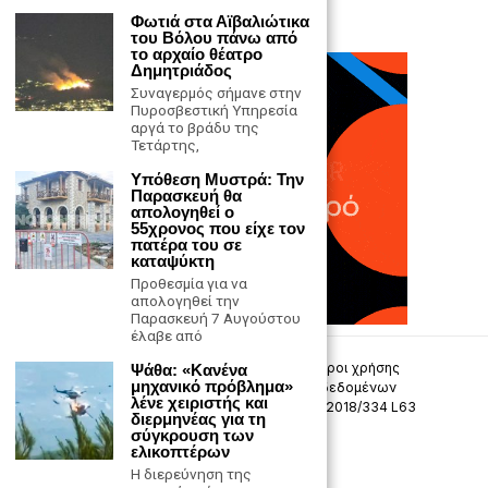
Φωτιά στα Αϊβαλιώτικα
του Βόλου πάνω από
το αρχαίο θέατρο
Δημητριάδος
Συναγερμός σήμανε στην
Πυροσβεστική Υπηρεσία
αργά το βράδυ της
Τετάρτης,
Υπόθεση Μυστρά: Την
Παρασκευή θα
απολογηθεί ο
55χρονος που είχε τον
πατέρα του σε
καταψύκτη
Προθεσμία για να
απολογηθεί την
Παρασκευή 7 Αυγούστου
έλαβε από
Επικοινωνία
Πολιτική Απορρήτου
Όροι χρήσης
Ψάθα: «Κανένα
μηχανικό πρόβλημα»
Πολιτική προστασίας προσωπικών δεδομένων
λένε χειριστής και
Δήλωση συμμόρφωσης -σύσταση (ΕΕ) 2018/334 L63
διερμηνέας για τη
σύγκρουση των
ελικοπτέρων
Μ.Η.Τ. 242033
Η διερεύνηση της