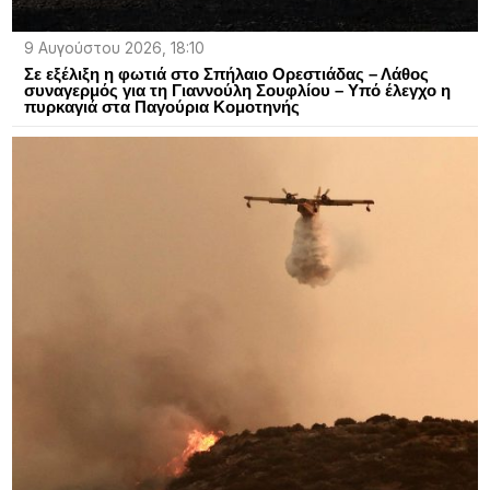
9 Αυγούστου 2026, 18:10
Σε εξέλιξη η φωτιά στο Σπήλαιο Ορεστιάδας – Λάθος
συναγερμός για τη Γιαννούλη Σουφλίου – Υπό έλεγχο η
πυρκαγιά στα Παγούρια Κομοτηνής