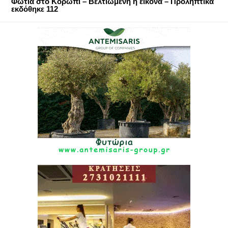
Φωτιά στο Κορωπί – Βελτιωμένη η εικόνα – Προληπτικά
εκδόθηκε 112