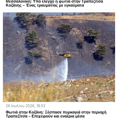
Θεσσαλονίκη: Υπό έλεγχο η φωτιά στην Τραπεζίτσα
Κοζάνης – Ένας τραυματίας με εγκαύματα
26 Ιουλίου 2026, 18:53
Φωτιά στην Κοζάνη: Ξέσπασε πυρκαγιά στην περιοχή
Τραπεζίτσα – Επιχειρούν και εναέρια μέσα