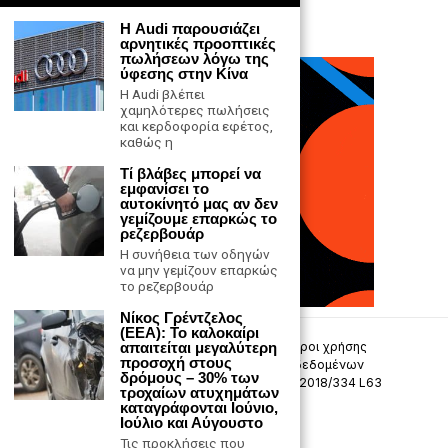
Η Audi παρουσιάζει
αρνητικές προοπτικές
πωλήσεων λόγω της
ύφεσης στην Κίνα
Η Audi βλέπει
χαμηλότερες πωλήσεις
και κερδοφορία εφέτος,
καθώς η
Τί βλάβες μπορεί να
εμφανίσει το
αυτοκίνητό μας αν δεν
γεμίζουμε επαρκώς το
ρεζερβουάρ
Η συνήθεια των οδηγών
να μην γεμίζουν επαρκώς
το ρεζερβουάρ
Νίκος Γρέντζελος
(ΕΕΑ): Το καλοκαίρι
απαιτείται μεγαλύτερη
Επικοινωνία
Πολιτική Απορρήτου
Όροι χρήσης
προσοχή στους
Πολιτική προστασίας προσωπικών δεδομένων
δρόμους – 30% των
Δήλωση συμμόρφωσης -σύσταση (ΕΕ) 2018/334 L63
τροχαίων ατυχημάτων
καταγράφονται Ιούνιο,
Ιούλιο και Αύγουστο
Μ.Η.Τ. 242033
Τις προκλήσεις που