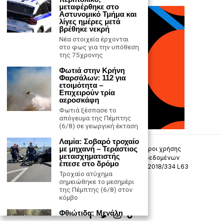
μεταφέρθηκε στο
Αστυνομικό Τμήμα και
λίγες ημέρες μετά
βρέθηκε νεκρή
Νέα στοιχεία έρχονται
στο φως για την υπόθεση
της 75χρονης
Φωτιά στην Κρήνη
Φαρσάλων: 112 για
ετοιμότητα –
Επιχειρούν τρία
αεροσκάφη
Φωτιά ξέσπασε το
απόγευμα της Πέμπτης
(6/8) σε γεωργική έκταση
Λαμία: Σοβαρό τροχαίο
με μηχανή – Τεράστιoς
Επικοινωνία
Πολιτική Απορρήτου
Όροι χρήσης
μετασχηματιστής
Πολιτική προστασίας προσωπικών δεδομένων
έπεσε στο δρόμο
Δήλωση συμμόρφωσης -σύσταση (ΕΕ) 2018/334 L63
Τροχαίο ατύχημα
σημειώθηκε το μεσημέρι
Μ.Η.Τ. 242033
της Πέμπτης (6/8) στον
κόμβο
Φθιώτιδα: Μεγάλη
αστυνομική επιχείρηση