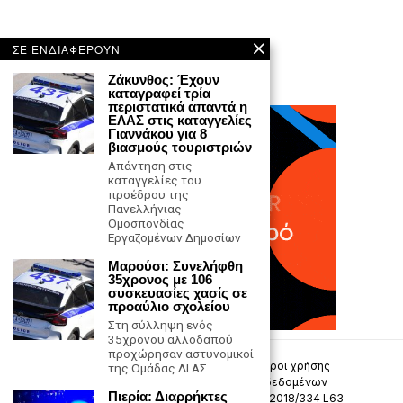
ΣΕ ΕΝΔΙΑΦΕΡΟΥΝ
Ζάκυνθος: Έχουν
καταγραφεί τρία
περιστατικά απαντά η
ΕΛΑΣ στις καταγγελίες
Γιαννάκου για 8
βιασμούς τουριστριών
Απάντηση στις
καταγγελίες του
προέδρου της
Πανελλήνιας
Ομοσπονδίας
Εργαζομένων Δημοσίων
Μαρούσι: Συνελήφθη
35χρονος με 106
συσκευασίες χασίς σε
προαύλιο σχολείου
Στη σύλληψη ενός
35χρονου αλλοδαπού
προχώρησαν αστυνομικοί
Επικοινωνία
Πολιτική Απορρήτου
Όροι χρήσης
της Ομάδας ΔΙ.ΑΣ.
Πολιτική προστασίας προσωπικών δεδομένων
Πιερία: Διαρρήκτες
Δήλωση συμμόρφωσης -σύσταση (ΕΕ) 2018/334 L63