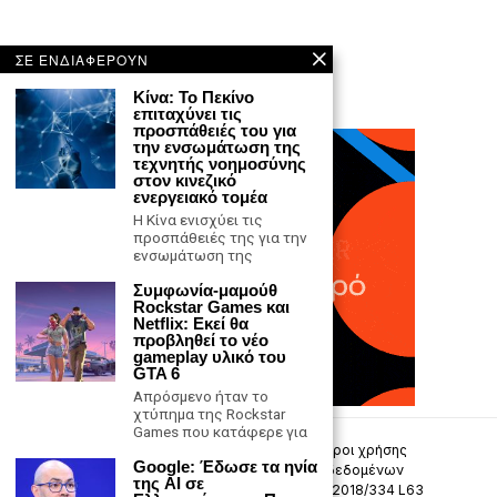
ΣΕ ΕΝΔΙΑΦΕΡΟΥΝ
Κίνα: Το Πεκίνο
επιταχύνει τις
προσπάθειές του για
την ενσωμάτωση της
τεχνητής νοημοσύνης
στον κινεζικό
ενεργειακό τομέα
Η Κίνα ενισχύει τις
προσπάθειές της για την
ενσωμάτωση της
Συμφωνία-μαμούθ
Rockstar Games και
Netflix: Εκεί θα
προβληθεί το νέο
gameplay υλικό του
GTA 6
Απρόσμενο ήταν το
χτύπημα της Rockstar
Games που κατάφερε για
Επικοινωνία
Πολιτική Απορρήτου
Όροι χρήσης
Google: Έδωσε τα ηνία
Πολιτική προστασίας προσωπικών δεδομένων
της AI σε
Δήλωση συμμόρφωσης -σύσταση (ΕΕ) 2018/334 L63