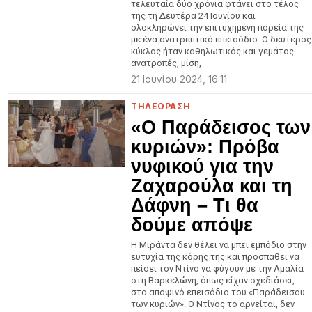
τελευταία δύο χρόνια φτάνει στο τέλος
της τη Δευτέρα 24 Ιουνίου και
ολοκληρώνει την επιτυχημένη πορεία της
με ένα ανατρεπτικό επεισόδιο. Ο δεύτερος
κύκλος ήταν καθηλωτικός και γεμάτος
ανατροπές, μίση,
21 Ιουνίου 2024, 16:11
ΤΗΛΕΟΡΑΣΗ
«Ο Παράδεισος των
κυριών»: Πρόβα
νυφικού για την
Ζαχαρούλα και τη
Δάφνη – Τι θα
δούμε απόψε
Η Μιράντα δεν θέλει να μπει εμπόδιο στην
ευτυχία της κόρης της και προσπαθεί να
πείσει τον Ντίνο να φύγουν με την Αμαλία
στη Βαρκελώνη, όπως είχαν σχεδιάσει,
στο αποψινό επεισόδιο του «Παράδεισου
των κυριών». Ο Ντίνος το αρνείται, δεν