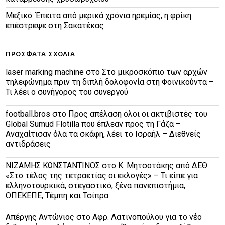
Μεξικό: Έπειτα από μερικά χρόνια ηρεμίας, η φρίκη
επέστρεψε στη Σακατέκας
ΠΡΌΣΦΑΤΑ ΣΧΌΛΙΑ
laser marking machine
στο
Στο μικροσκόπιο των αρχών
τηλεφώνημα πριν τη διπλή δολοφονία στη Φοινικούντα –
Τι λέει ο συνήγορος του συνεργού
football.bros
στο
Προς απέλαση όλοι οι ακτιβιστές του
Global Sumud Flotilla που έπλεαν προς τη Γάζα –
Αναχαίτισαν όλα τα σκάφη, λέει το Ισραήλ – Διεθνείς
αντιδράσεις
ΝΙΖΑΜΗΣ ΚΩΝΣΤΑΝΤΙΝΟΣ
στο
Κ. Μητσοτάκης από ΔΕΘ:
«Στο τέλος της τετραετίας οι εκλογές» – Τι είπε για
ελληνοτουρκικά, στεγαστικό, ξένα πανεπιστήμια,
ΟΠΕΚΕΠΕ, Τέμπη και Τσίπρα
Απέργης Αντώνιος
στο
Αφρ. Λατινοπούλου για το νέο