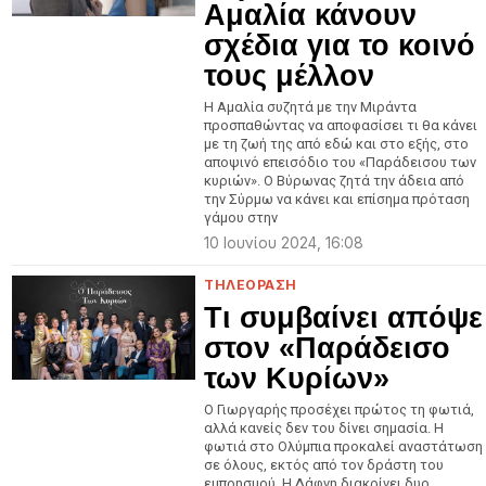
Αμαλία κάνουν
σχέδια για το κοινό
τους μέλλον
Η Αμαλία συζητά με την Μιράντα
προσπαθώντας να αποφασίσει τι θα κάνει
με τη ζωή της από εδώ και στο εξής, στο
αποψινό επεισόδιο του «Παράδεισου των
κυριών». Ο Βύρωνας ζητά την άδεια από
την Σύρμω να κάνει και επίσημα πρόταση
γάμου στην
10 Ιουνίου 2024, 16:08
ΤΗΛΕΟΡΑΣΗ
Τι συμβαίνει απόψε
στον «Παράδεισο
των Κυρίων»
Ο Γιωργαρής προσέχει πρώτος τη φωτιά,
αλλά κανείς δεν του δίνει σημασία. Η
φωτιά στο Ολύμπια προκαλεί αναστάτωση
σε όλους, εκτός από τον δράστη του
εμπρησμού. Η Δάφνη διακρίνει δυο