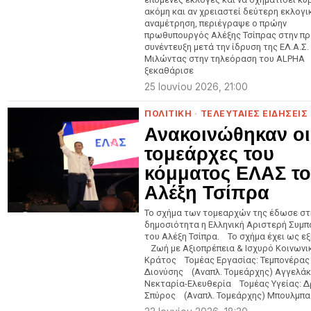
ακόμη και αν χρειαστεί δεύτερη εκλογι
αναμέτρηση, περιέγραψε ο πρώην
πρωθυπουργός Αλέξης Τσίπρας στην π
συνέντευξη μετά την ίδρυση της ΕΛ.Α.Σ.
Μιλώντας στην τηλεόραση του ALPHA
ξεκαθάρισε
25 Ιουνίου 2026, 21:00
ΠΟΛΙΤΙΚΗ
·
ΤΕΛΕΥΤΑΙΕΣ ΕΙΔΗΣΕΙΣ
Ανακοινώθηκαν οι
τομεάρχες του
κόμματος ΕΛΑΣ τ
Αλέξη Τσίπρα
Το σχήμα των τομεαρχών της έδωσε στ
δημοσιότητα η Ελληνική Αριστερή Συμ
του Αλέξη Τσίπρα. Το σχήμα έχει ως εξ
Ζωή με Αξιοπρέπεια & Ισχυρό Κοινωνι
Κράτος Τομέας Εργασίας: Τεμπονέρας
Διονύσης (Αναπλ. Τομεάρχης) Αγγελά
Νεκταρία-Ελευθερία Τομέας Υγείας: Δ
Σπύρος (Αναπλ. Τομεάρχης) Μπουλμπ