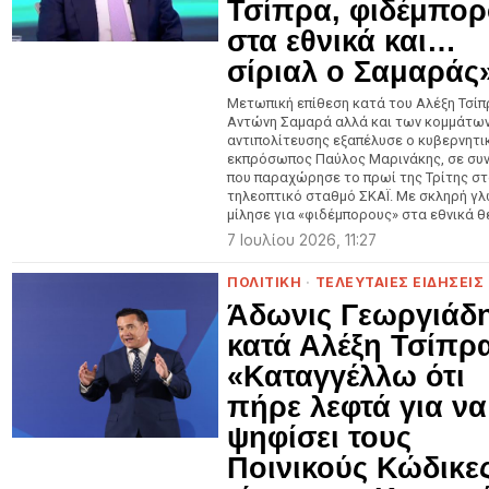
Τσίπρα, φιδέμπορ
στα εθνικά και…
σίριαλ ο Σαμαράς
Μετωπική επίθεση κατά του Αλέξη Τσίπ
Αντώνη Σαμαρά αλλά και των κομμάτων
αντιπολίτευσης εξαπέλυσε ο κυβερνητι
εκπρόσωπος Παύλος Μαρινάκης, σε συν
που παραχώρησε το πρωί της Τρίτης στ
τηλεοπτικό σταθμό ΣΚΑΪ. Με σκληρή γ
μίλησε για «φιδέμπορους» στα εθνικά θ
7 Ιουλίου 2026, 11:27
ΠΟΛΙΤΙΚΗ
·
ΤΕΛΕΥΤΑΙΕΣ ΕΙΔΗΣΕΙΣ
Άδωνις Γεωργιάδ
κατά Αλέξη Τσίπρ
«Καταγγέλλω ότι
πήρε λεφτά για να
ψηφίσει τους
Ποινικούς Κώδικες