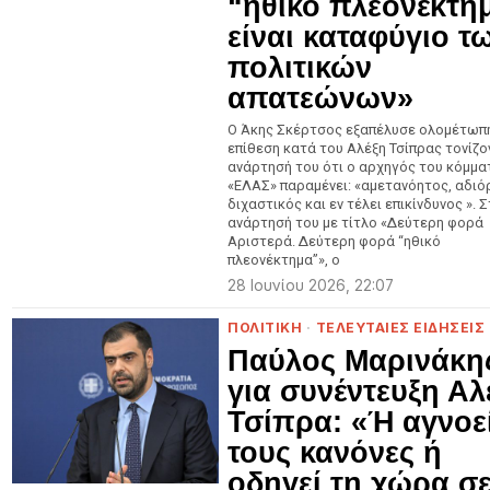
“ηθικό πλεονέκτη
είναι καταφύγιο τ
πολιτικών
απατεώνων»
Ο Άκης Σκέρτσος εξαπέλυσε ολομέτωπ
επίθεση κατά του Αλέξη Τσίπρας τονίζο
ανάρτησή του ότι ο αρχηγός του κόμμα
«ΕΛΑΣ» παραμένει: «αμετανόητος, αδι
διχαστικός και εν τέλει επικίνδυνος ». Σ
ανάρτησή του με τίτλο «Δεύτερη φορά
Αριστερά. Δεύτερη φορά “ηθικό
πλεονέκτημα”», ο
28 Ιουνίου 2026, 22:07
ΠΟΛΙΤΙΚΗ
·
ΤΕΛΕΥΤΑΙΕΣ ΕΙΔΗΣΕΙΣ
Παύλος Μαρινάκη
για συνέντευξη Αλ
Τσίπρα: «Ή αγνοε
τους κανόνες ή
οδηγεί τη χώρα σ