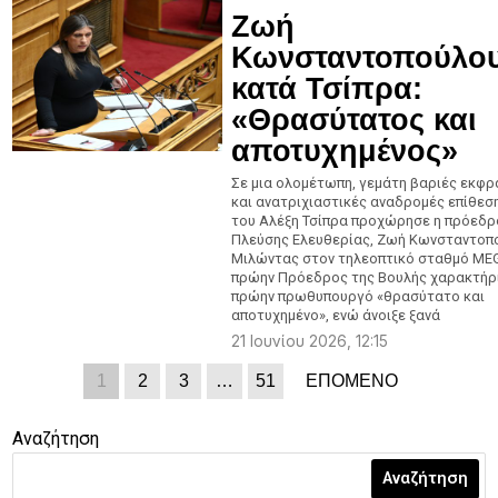
Ζωή
Κωνσταντοπούλο
κατά Τσίπρα:
«Θρασύτατος και
αποτυχημένος»
Σε μια ολομέτωπη, γεμάτη βαριές εκφρ
και ανατριχιαστικές αναδρομές επίθεσ
του Αλέξη Τσίπρα προχώρησε η πρόεδρ
Πλεύσης Ελευθερίας, Ζωή Κωνσταντοπ
Μιλώντας στον τηλεοπτικό σταθμό MEG
πρώην Πρόεδρος της Βουλής χαρακτήρ
πρώην πρωθυπουργό «θρασύτατο και
αποτυχημένο», ενώ άνοιξε ξανά
21 Ιουνίου 2026, 12:15
1
2
3
…
51
ΕΠΟΜΕΝΟ
Αναζήτηση
Αναζήτηση