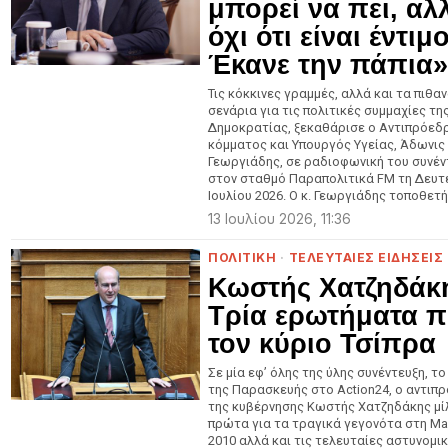
μπορεί να πει, αλ
όχι ότι είναι έντιμ
Έκανε την πάπια»
Τις κόκκινες γραμμές, αλλά και τα πιθα
σενάρια για τις πολιτικές συμμαχίες τη
Δημοκρατίας, ξεκαθάρισε ο Αντιπρόεδ
κόμματος και Υπουργός Υγείας, Άδωνις
Γεωργιάδης, σε ραδιοφωνική του συνέν
στον σταθμό Παραπολιτικά FM τη Δευτ
Ιουλίου 2026. Ο κ. Γεωργιάδης τοποθετ
13 Ιουλίου 2026, 11:36
ΠΟΛΙΤΙΚΗ
·
ΤΕΛΕΥΤΑΙΕΣ ΕΙΔΗΣΕΙΣ
Κωστής Χατζηδάκ
Τρία ερωτήματα 
τον κύριο Τσίπρα
Σε μία εφ’ όλης της ύλης συνέντευξη, τ
της Παρασκευής στο Action24, ο αντιπ
της κυβέρνησης Κωστής Χατζηδάκης μί
πρώτα για τα τραγικά γεγονότα στη Mar
2010 αλλά και τις τελευταίες αστυνομι