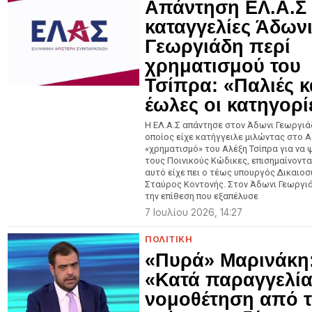
Απάντηση ΕΛ.Α.Σ
καταγγελίες Άδων
Γεωργιάδη περί
χρηματισμού του
Τσίπρα: «Παλιές κ
έωλες οι κατηγορί
Η ΕΛ.Α.Σ απάντησε στον Άδωνι Γεωργιά
οποίος είχε κατήγγειλε μιλώντας στο A
«χρηματισμό» του Αλέξη Τσίπρα για να 
τους Ποινικούς Κώδικες, επισημαίνοντα
αυτό είχε πει ο τέως υπουργός Δικαιοσ
Σταύρος Κοντονής. Στον Άδωνι Γεωργιά
την επίθεση που εξαπέλυσε
7 Ιουλίου 2026, 14:27
ΠΟΛΙΤΙΚΗ
«Πυρά» Μαρινάκη
«Κατά παραγγελί
νομοθέτηση από 