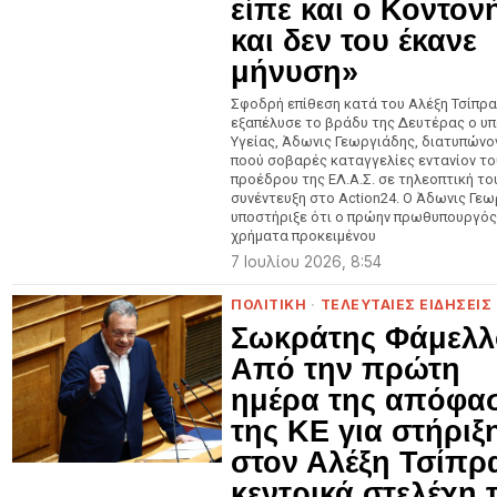
είπε και ο Κοντον
και δεν του έκανε
μήνυση»
Σφοδρή επίθεση κατά του Αλέξη Τσίπρα
εξαπέλυσε το βράδυ της Δευτέρας ο υ
Υγείας, Άδωνις Γεωργιάδης, διατυπώνο
ποού σοβαρές καταγγελίες εντανίον το
προέδρου της ΕΛ.Α.Σ. σε τηλεοπτική το
συνέντευξη στο Action24. Ο Άδωνις Γε
υποστήριξε ότι ο πρώην πρωθυπουργός
χρήματα προκειμένου
7 Ιουλίου 2026, 8:54
ΠΟΛΙΤΙΚΗ
·
ΤΕΛΕΥΤΑΙΕΣ ΕΙΔΗΣΕΙΣ
Σωκράτης Φάμελλ
Από την πρώτη
ημέρα της απόφα
της ΚΕ για στήριξ
στον Αλέξη Τσίπρ
κεντρικά στελέχη 