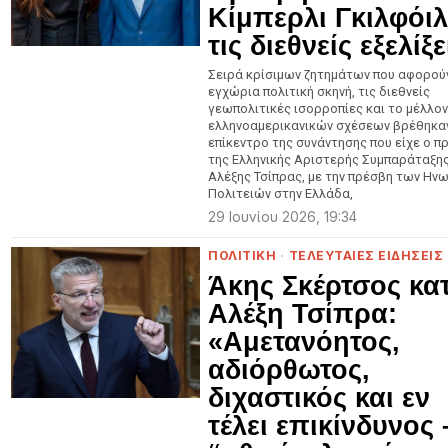
Κίμπερλι Γκιλφόιλ
τις διεθνείς εξελίξε
Σειρά κρίσιμων ζητημάτων που αφορού
εγχώρια πολιτική σκηνή, τις διεθνείς
γεωπολιτικές ισορροπίες και το μέλλο
ελληνοαμερικανικών σχέσεων βρέθηκα
επίκεντρο της συνάντησης που είχε ο 
της Ελληνικής Αριστερής Συμπαράταξης
Αλέξης Τσίπρας, με την πρέσβη των Ην
Πολιτειών στην Ελλάδα,
29 Ιουνίου 2026, 19:34
ΠΟΛΙΤΙΚΗ
·
ΤΕΛΕΥΤΑΙΕΣ ΕΙΔΗΣΕΙΣ
Άκης Σκέρτσος κα
Αλέξη Τσίπρα:
«Αμετανόητος,
αδιόρθωτος,
διχαστικός και εν
τέλει επικίνδυνος 