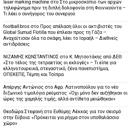
laser marking machine
στο
Στο μικροσκόπιο των αρχών
τηλεφώνημα πριν τη διπλή δολοφονία στη Φοινικούντα –
Τι λέει ο συνήγορος του συνεργού
football.bros
στο
Προς απέλαση όλοι οι ακτιβιστές του
Global Sumud Flotilla που έπλεαν προς τη Γάζα –
Αναχαίτισαν όλα τα σκάφη, λέει το Ισραήλ – Διεθνείς
αντιδράσεις
ΝΙΖΑΜΗΣ ΚΩΝΣΤΑΝΤΙΝΟΣ
στο
Κ. Μητσοτάκης από ΔΕΘ:
«Στο τέλος της τετραετίας οι εκλογές» – Τι είπε για
ελληνοτουρκικά, στεγαστικό, ξένα πανεπιστήμια,
ΟΠΕΚΕΠΕ, Τέμπη και Τσίπρα
Απέργης Αντώνιος
στο
Αφρ. Λατινοπούλου για το νέο
διζωνικό τιμολόγιο ρεύματος: «Όχι μόνο δεν αυξήθηκαν οι
ώρες της χαμηλής τιμής, αλλά αντίθετα μειώθηκαν»
Θεοδώρα Στεφανή
στο
Ευθύμης Λέκκας για τον σεισμό
στην Εύβοια: «Πρόκειται για ρήγμα στον υποθαλάσσιο
χώρο»