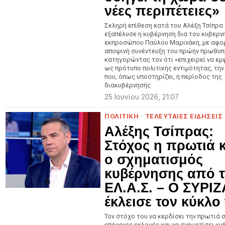
νέες περιπέτειες»
Σκληρή επίθεση κατά του Αλέξη Τσίπρα
εξαπέλυσε η κυβέρνηση δια του κυβερν
εκπροσώπου Παύλου Μαρινάκη, με αφο
αποψινή συνέντευξη του πρώην πρωθυπ
κατηγορώντας τον ότι «επιχειρεί να εμ
ως πρότυπο πολιτικής εντιμότητας, τη
που, όπως υποστηρίζει, η περίοδος της
διακυβέρνησής
25 Ιουνίου 2026, 21:07
ΠΟΛΙΤΙΚΗ
·
ΤΕΛΕΥΤΑΙΕΣ ΕΙΔΗΣΕΙΣ
Αλέξης Τσίπρας:
Στόχος η πρωτιά κ
ο σχηματισμός
κυβέρνησης από 
ΕΛ.Α.Σ. – Ο ΣΥΡΙΖ
έκλεισε τον κύκλο
Τον στόχο του να κερδίσει την πρωτιά 
επόμενες εκλογές και να σχηματίσει κυ