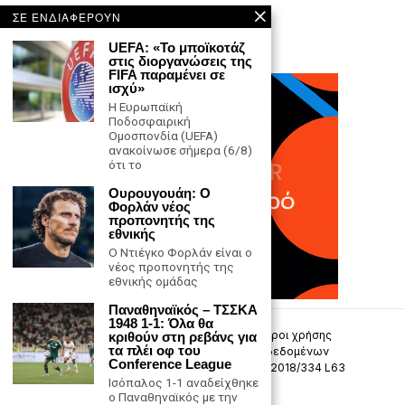
ΣΕ ΕΝΔΙΑΦΕΡΟΥΝ
UEFA: «Το μποϊκοτάζ
στις διοργανώσεις της
FIFA παραμένει σε
ισχύ»
Η Ευρωπαϊκή
Ποδοσφαιρική
Ομοσπονδία (UEFA)
ανακοίνωσε σήμερα (6/8)
ότι το
Ουρουγουάη: Ο
Φορλάν νέος
προπονητής της
εθνικής
Ο Ντιέγκο Φορλάν είναι ο
νέος προπονητής της
εθνικής ομάδας
Παναθηναϊκός – ΤΣΣΚΑ
1948 1-1: Όλα θα
Επικοινωνία
Πολιτική Απορρήτου
Όροι χρήσης
κριθούν στη ρεβάνς για
τα πλέι οφ του
Πολιτική προστασίας προσωπικών δεδομένων
Conference League
Δήλωση συμμόρφωσης -σύσταση (ΕΕ) 2018/334 L63
Ισόπαλος 1-1 αναδείχθηκε
ο Παναθηναϊκός με την