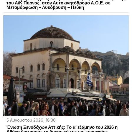
του Α/Κ Πύρνας, στον Αυτοκινητόδρομο Α.Θ.Ε. σε
Μεταμόρφωση – Λυκόβρυση – Πεύκη
5 Αυγούστου 2026, 18:30
Ένωση Ξενοδόχων Αττικής: Το α’ εξάμηνο του 2026 η
Αθήνα διατήρησε τη δυναμική της ως κορυφαίος