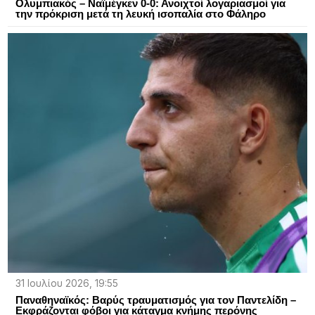
Ολυμπιακός – Ναϊμέγκεν 0-0: Ανοιχτοί λογαριασμοί για
την πρόκριση μετά τη λευκή ισοπαλία στο Φάληρο
31 Ιουλίου 2026, 19:55
Παναθηναϊκός: Βαρύς τραυματισμός για τον Παντελίδη –
Εκφράζονται φόβοι για κάταγμα κνήμης περόνης