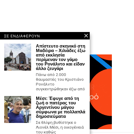
ΣΕ ΕΝΔΙΑΦΕΡΟΥΝ
Απίστευτο σκηνικό στη
Μαδέιρα – Χιλιάδες έξω
από εκκλησία
περίμεναν τον γάμο
του Ρονάλντο και είδαν
άλλο ζευγάρι
Πάνω από 2.000
θαυμαστές του Κριστιάνο
Ρονάλντο
συγκεντρώθηκαν έξω από
Μέσι: Έφυγε από τη
ζωή ο πατέρας του
Αργεντίνου μάγου
σύμφωνα με πολλαπλά
δημοσιεύματα
Σε θλίψη βυθίστηκε ο
Λιονέλ Μέσι, η οικογένειά
του καθώς