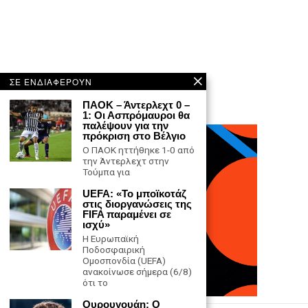
ΣΕ ΕΝΔΙΑΦΕΡΟΥΝ
ΠΑΟΚ – Άντερλεχτ 0 –
1: Οι Ασπρόμαυροι θα
παλέψουν για την
πρόκριση στο Βέλγιο
Ο ΠΑΟΚ ηττήθηκε 1-0 από
την Άντερλεχτ στην
Τούμπα για
UEFA: «Το μποϊκοτάζ
στις διοργανώσεις της
FIFA παραμένει σε
ισχύ»
Η Ευρωπαϊκή
Ποδοσφαιρική
Ομοσπονδία (UEFA)
ανακοίνωσε σήμερα (6/8)
ότι το
Ουρουγουάη: Ο